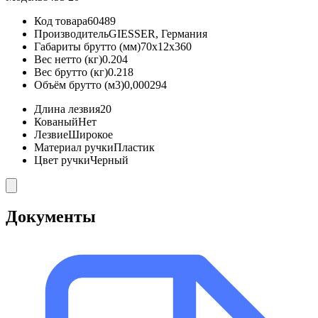
Код товара
60489
Производитель
GIESSER, Германия
Габариты брутто (мм)
70x12x360
Вес нетто (кг)
0.204
Вес брутто (кг)
0.218
Объём брутто (м3)
0,000294
Длина лезвия
20
Кованый
Нет
Лезвие
Широкое
Материал ручки
Пластик
Цвет ручки
Черный
Документы