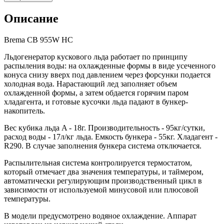
Описание
Brema CB 955W HC
Льдогенератор кускового льда работает по принципу
распыления воды: на охлажденные формы в виде усеченного
конуса снизу вверх под давлением через форсунки подается
холодная вода. Нарастающий лед заполняет объем
охлажденной формы, а затем обдается горячим паром
хладагента, и готовые кусочки льда падают в бункер-
накопитель.
Вес кубика льда A - 18г. Производительность - 95кг/сутки,
расход воды - 17л/кг льда. Емкость бункера - 55кг. Хладагент -
R290. В случае заполнения бункера система отключается.
Распылительная система контролируется термостатом,
который отмечает два значения температуры, и таймером,
автоматически регулирующим производственный цикл в
зависимости от используемой минусовой или плюсовой
температуры.
В модели предусмотрено водяное охлаждение. Аппарат