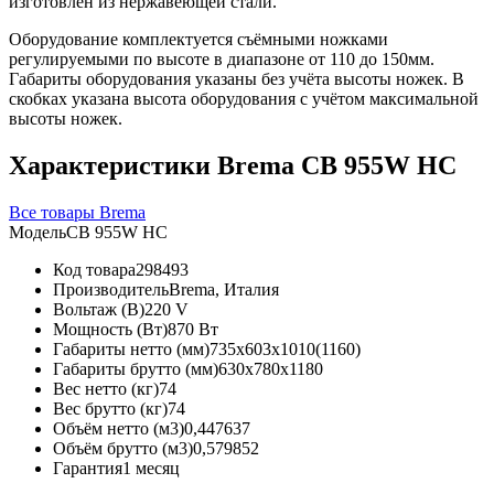
изготовлен из нержавеющей стали.
Оборудование комплектуется съёмными ножками
регулируемыми по высоте в диапазоне от 110 до 150мм.
Габариты оборудования указаны без учёта высоты ножек. В
скобках указана высота оборудования с учётом максимальной
высоты ножек.
Характеристики Brema CB 955W HC
Все товары Brema
Модель
CB 955W HC
Код товара
298493
Производитель
Brema, Италия
Вольтаж (В)
220 V
Мощность (Вт)
870 Вт
Габариты нетто (мм)
735x603x1010(1160)
Габариты брутто (мм)
630x780x1180
Вес нетто (кг)
74
Вес брутто (кг)
74
Объём нетто (м3)
0,447637
Объём брутто (м3)
0,579852
Гарантия
1 месяц