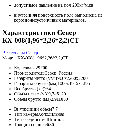
допустимое давление на пол 200кг/м.кв.,
внутренняя поверхность пола выполнена из
корозионноустойчивых материалов.
Характеристики Север
КХ-008(1,96*2,26*2,2)СТ
Все товары Север
Модель
КХ-008(1,96*2,26*2,2)СТ
Код товара
29700
Производитель
Север, Россия
Габариты нетто (мм)
1960x2260x2200
Габариты брутто (мм)
1090x1915x1395
Вес брутто (кг)
364
Объём нетто (м3)
9,745120
Объём брутто (м3)
2,911850
Внутренний объем
7.7
Тип камеры
Холодильная
Тип соединения
Шип-паз
Толщина панелей
80