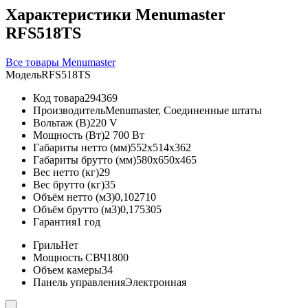
Характеристики Menumaster
RFS518TS
Все товары Menumaster
Модель
RFS518TS
Код товара
294369
Производитель
Menumaster, Соединенные штаты
Вольтаж (В)
220 V
Мощность (Вт)
2 700 Вт
Габариты нетто (мм)
552x514x362
Габариты брутто (мм)
580x650x465
Вес нетто (кг)
29
Вес брутто (кг)
35
Объём нетто (м3)
0,102710
Объём брутто (м3)
0,175305
Гарантия
1 год
Гриль
Нет
Мощность СВЧ
1800
Объем камеры
34
Панель управления
Электронная