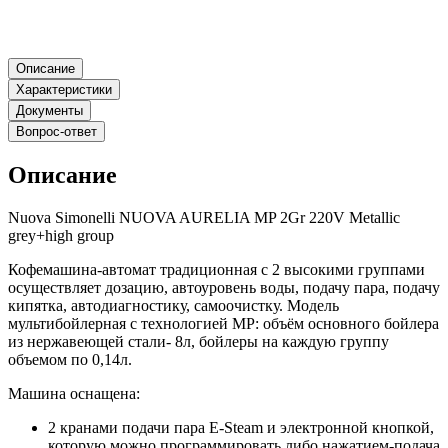
Описание
Характеристики
Документы
Вопрос-ответ
Описание
Nuova Simonelli NUOVA AURELIA MP 2Gr 220V Metallic
grey+high group
Кофемашина-автомат традиционная с 2 высокими группами
осуществляет дозацию, автоуровень воды, подачу пара, подачу
кипятка, автодиагностику, самоочистку. Модель
мультибойлерная с технологией MP: объём основного бойлера
из нержавеющей стали- 8л, бойлеры на каждую группу
объемом по 0,14л.
Машина оснащена:
2 кранами подачи пара E-Steam и электронной кнопкой,
которую можно программировать либо нажатием-подача