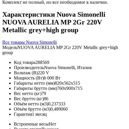
Комплект не полный, но все необходимое в наличии.
Характеристики Nuova Simonelli
NUOVA AURELIA MP 2Gr 220V
Metallic grey+high group
Все товары Nuova Simonelli
Модель
NUOVA AURELIA MP 2Gr 220V Metallic grey+high
group
Код товара
288569
Производитель
Nuova Simonelli, Италия
Вольтаж (В)
220 V
Мощность (Вт)
6 000 Вт
Габариты нетто (мм)
820x562x515
Габариты брутто (мм)
760x900x715
Вес нетто (кг)
79
Вес брутто (кг)
86
Объём нетто (м3)
0,237333
Объём брутто (м3)
0,489060
Гарантия
1 месяц
Встроенные весы
Нет