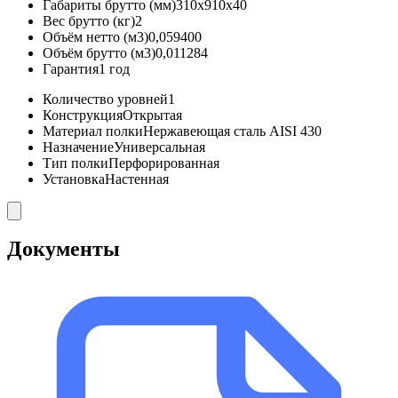
Габариты брутто (мм)
310x910x40
Вес брутто (кг)
2
Объём нетто (м3)
0,059400
Объём брутто (м3)
0,011284
Гарантия
1 год
Количество уровней
1
Конструкция
Открытая
Материал полки
Нержавеющая сталь AISI 430
Назначение
Универсальная
Тип полки
Перфорированная
Установка
Настенная
Документы