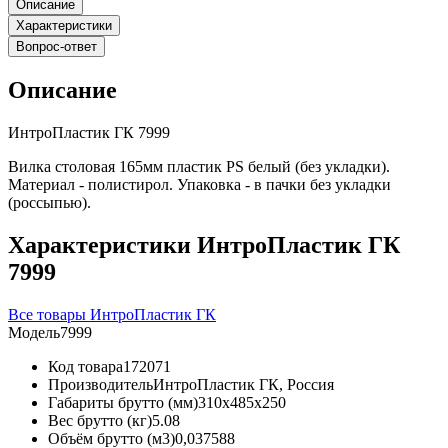
Описание
Характеристики
Вопрос-ответ
Описание
ИнтроПластик ГК 7999
Вилка столовая 165мм пластик PS белый (без укладки).
Материал - полистирол. Упаковка - в пачки без укладки
(россыпью).
Характеристики ИнтроПластик ГК
7999
Все товары ИнтроПластик ГК
Модель
7999
Код товара
172071
Производитель
ИнтроПластик ГК, Россия
Габариты брутто (мм)
310x485x250
Вес брутто (кг)
5.08
Объём брутто (м3)
0,037588