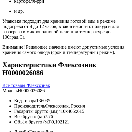
картофеля-фри
и др.
Упаковка подходит для хранения готовой еды в режиме
подогрева от 4 до 12 часов, в зависимости от блюда и для
разогрева в микроволновой печи при температуре до
100град.С).
Внимание! Решающее значение имеют допустимые условия
хранения самого блюда (срок и температурный режим).
Характеристики Флексознак
Н0000026086
Все товары Флексознак
Модель
Н0000026086
Код товара
136035
Производитель
Флексознак, Россия
Габариты брутто (мм)
410x405x615
Вес брутто (кг)
7.76
Объём брутто (м3)
0,102121
Дизайн
Без дизайна