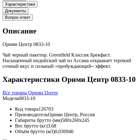
Характеристики
Документы
Вопрос-ответ
Описание
Орими Центр 0833-10
Чай черный пакетир. Greenfield Классик Брекфаст.
Насыщенный индийский чай из Ассама открывает терпкий
сочный вкус и сильный «пробуждающий» эффект.
Характеристики Орими Центр 0833-10
Все товары Орими Центр
Модель
0833-10
Код товара
126703
Производитель
Орими Центр, Россия
Габариты брутто (мм)
580x260x245
Вес брутто (кг)
3.68
Объём брутто (м3)
0,036946