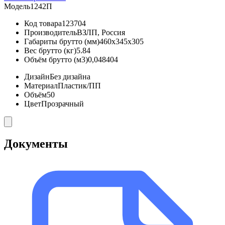
Модель
1242П
Код товара
123704
Производитель
ВЗЛП, Россия
Габариты брутто (мм)
460x345x305
Вес брутто (кг)
5.84
Объём брутто (м3)
0,048404
Дизайн
Без дизайна
Материал
Пластик/ПП
Объём
50
Цвет
Прозрачный
Документы