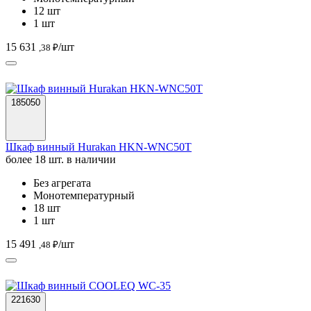
12 шт
1 шт
15 631
/шт
,38 ₽
185050
Шкаф винный Hurakan HKN-WNC50T
более 18 шт. в наличии
Без агрегата
Монотемпературный
18 шт
1 шт
15 491
/шт
,48 ₽
221630