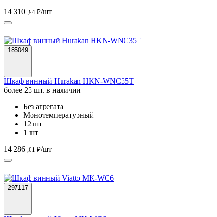
14 310
/шт
,94 ₽
185049
Шкаф винный Hurakan HKN-WNC35T
более 23 шт. в наличии
Без агрегата
Монотемпературный
12 шт
1 шт
14 286
/шт
,01 ₽
297117