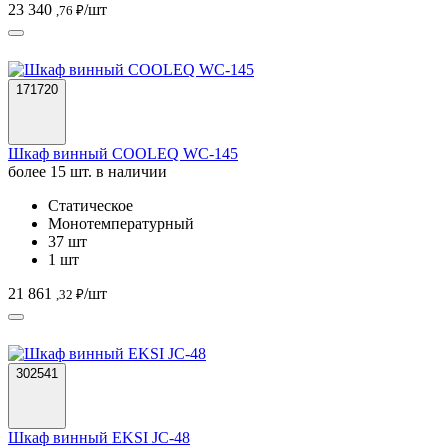
23 340
/шт
,76 ₽
171720
Шкаф винный COOLEQ WC-145
более 15 шт. в наличии
Статическое
Монотемпературный
37 шт
1 шт
21 861
/шт
,32 ₽
302541
Шкаф винный EKSI JC-48