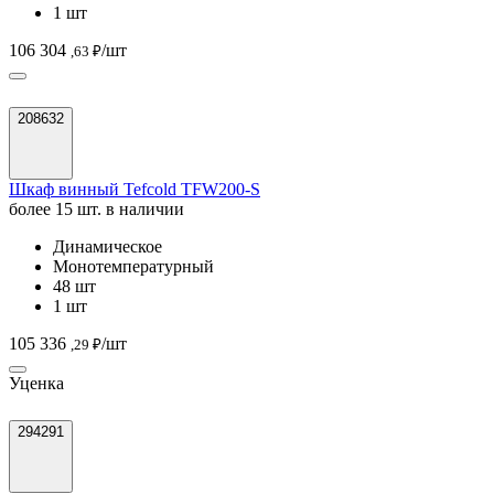
1 шт
106 304
/шт
,63 ₽
208632
Шкаф винный Tefcold TFW200-S
более 15 шт. в наличии
Динамическое
Монотемпературный
48 шт
1 шт
105 336
/шт
,29 ₽
Уценка
294291