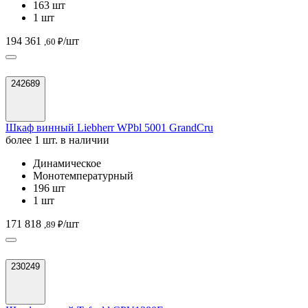
163 шт
1 шт
194 361
/шт
,60 ₽
242689
Шкаф винный Liebherr WPbl 5001 GrandCru
более 1 шт. в наличии
Динамическое
Монотемпературный
196 шт
1 шт
171 818
/шт
,89 ₽
230249